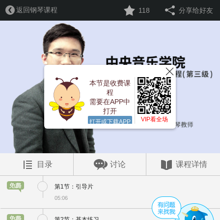
返回钢琴课程
118
分享给好友
本节是收费课
程
需要在APP中
打开
VIP看全场
打开或下载APP
目录
讨论
课程详情
第1节：引导片
05:06
第2节：基本练习