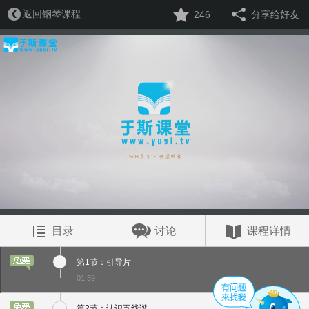
返回钢琴课程
246
分享给好友
目录
讨论
课程详情
第1节：引导片
01:39
第2节：认识五线谱