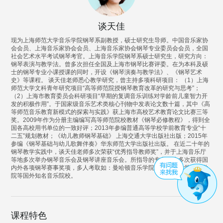
谈天佳
现为上海师范大学音乐学院钢琴系副教授，硕士研究生导师。中国音乐家协
会会员、上海音乐家协会会员、上海音乐家协会钢琴专业委员会会员，全国
社会艺术水平考试钢琴考官。上海音乐学院钢琴系硕士研究生，研究方向：
钢琴表演与教学法。曾多次担任全国及上海市钢琴比赛评委。在为本科及硕
士的钢琴专业小课授课的同时，开设《钢琴演奏与教学法》、《钢琴艺术
史》等课程。 谈天佳老师悉心教学研究，曾主持多项科研项目： （1）上海
师范大学文科青年研究项目“高等师范院授钢琴教育改革的研究与思考”；
（2）上海市教育委员会科研项目“早期的复调音乐训练对学龄前儿童智力开
发的积极作用”。于国家级音乐艺术类核心刊物中发表论文数十篇，其中《高
等师范音乐教育新模式的探索与实践》获上海市高校艺术教育论文比赛三等
奖。2009年作为分册主编编写高等师范院校教材《钢琴必修教程》，得到全
国各高校用书单位的一致好评；2013年参编普通高等学校学前教育专业“十
二五”规划教材；《幼儿教师钢琴基础》 上海交通大学出版社出版；2015年
参编《钢琴基础与幼儿歌舞伴奏》华东师范大学出版社出版。 在近二十年的
钢琴教学实践中，谈天佳老师多次荣获“优秀指导教师奖”，并于上海音乐厅
等地多次举办钢琴音乐会及钢琴讲座音乐会。所指导的专业学生多次获得国
内外各项钢琴赛事奖项，多人考取如：曼哈顿音乐学院、旧金山大学艺术学
院等国外知名音乐院校。
课程特色